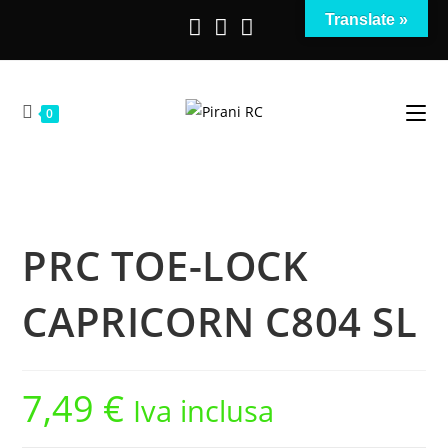
Salta
Translate »
al
contenuto
0
PRC TOE-LOCK
CAPRICORN C804 SL
7,49
€
Iva inclusa