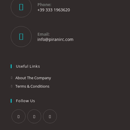
Phone:
+39 333 1963620
Opens
in
your
Email:
application
Opens
info@piranirc.com
in
your
application
Useful Links
About The Company
Terms & Conditions
Follow Us
Opens
Opens
Opens