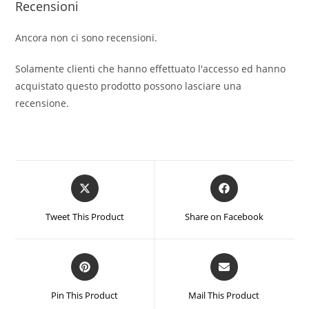
Recensioni
Ancora non ci sono recensioni.
Solamente clienti che hanno effettuato l'accesso ed hanno
acquistato questo prodotto possono lasciare una
recensione.
Opens
Opens
in
in
a
a
Tweet This Product
Share on Facebook
new
new
window
window
Opens
Opens
in
in
a
a
Pin This Product
Mail This Product
new
new