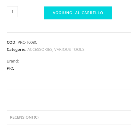
PRC
AGGIUNGI AL CARRELLO
TOE-
LOCK
CAPRICORN
C804
COD:
PRC-T008C
SL
Categorie:
ACCESSORIES
,
VARIOUS TOOLS
quantità
Brand:
PRC
RECENSIONI (0)