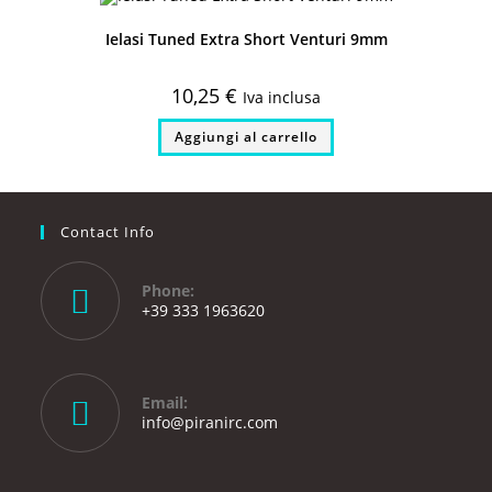
opzioni
possono
Ielasi Tuned Extra Short Venturi 9mm
essere
scelte
nella
pagina
10,25
€
Iva inclusa
del
prodotto
Aggiungi al carrello
Contact Info
Phone:
+39 333 1963620
Opens
in
your
Email:
application
Opens
info@piranirc.com
in
your
application