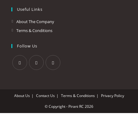
Useful Links
About The Company
Terms & Conditions
Follow Us
Opens
Opens
Opens
in
in
in
a
a
a
About Us
Contact Us
Terms & Conditions
Privacy Policy
new
new
new
tab
tab
tab
© Copyright - Pirani RC 2026