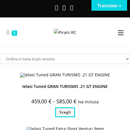
Salta
Translate »
al
contenuto
0
Ielasi Tuned GRAN TURISMO .21 GT ENGINE
Fascia
459,00
€
-
585,00
€
Iva inclusa
di
prezzo:
Questo
Scegli
da
prodotto
459,00 €
ha
a
più
585,00 €
varianti.
Le