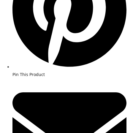
Pin This Product
Opens
in
a
new
window