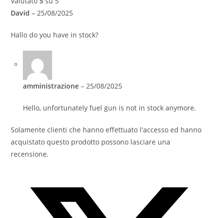
Valutato
5
su 5
David
–
25/08/2025
Hallo do you have in stock?
amministrazione
–
25/08/2025
Hello, unfortunately fuel gun is not in stock anymore.
Solamente clienti che hanno effettuato l'accesso ed hanno
acquistato questo prodotto possono lasciare una
recensione.
Opens
in
a
new