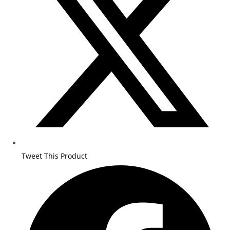
window
Tweet This Product
Opens
in
a
new
window