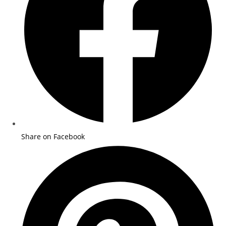
Share on Facebook
Opens
in
a
new
window