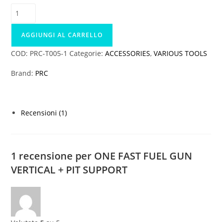
ONE
FAST
FUEL
AGGIUNGI AL CARRELLO
GUN
COD:
PRC-T005-1
Categorie:
ACCESSORIES
,
VARIOUS TOOLS
VERTICAL
+
Brand:
PRC
PIT
SUPPORT
quantità
Recensioni (1)
1 recensione per
ONE FAST FUEL GUN
VERTICAL + PIT SUPPORT