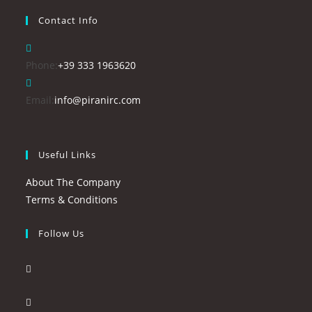
Contact Info
Opens
Phone:
+39 333 1963620
in
your
Opens
Email:
info@piranirc.com
application
in
your
application
Useful Links
About The Company
Terms & Conditions
Follow Us
Opens
in
Opens
a
in