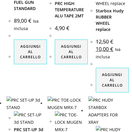
FUEL GUN
PRC HIGH
STANDARD
TEMPERATURE
Starbox Hudy
ALU TAPE 2MT
RUBBER
89,00
€
Iva
WHEEL
4,90
€
inclusa
replace
12,50
€
AGGIUNGI
AGGIUNGI
Il
Il
10,00
€
Iva
prezzo
prezzo
AL
AL
originale
attuale
inclusa
CARRELLO
CARRELLO
era:
è:
12,50 €.
10,00 €.
AGGIUNGI
AL
CARRELLO
PRC SET-UP 3d