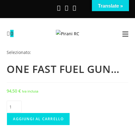
Salta
Translate »
al
contenuto
0
Selezionato:
ONE FAST FUEL GUN…
94,50
€
Iva inclusa
ONE
FAST
FUEL
AGGIUNGI AL CARRELLO
GUN
VERTICAL