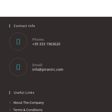
Contact Info
Phone:
+39 333 1963620
Opens
in
your
Email:
application
Opens
info@piranirc.com
in
your
application
Useful Links
About The Company
Terms & Conditions