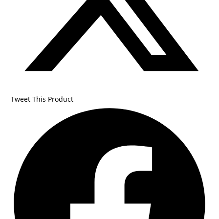
Tweet This Product
Opens
in
a
new
window