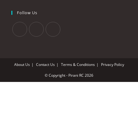
Follow Us
Opens
Opens
Opens
in
in
in
a
a
a
new
new
new
About Us
Contact Us
Terms & Conditions
Privacy Policy
tab
tab
tab
© Copyright - Pirani RC 2026