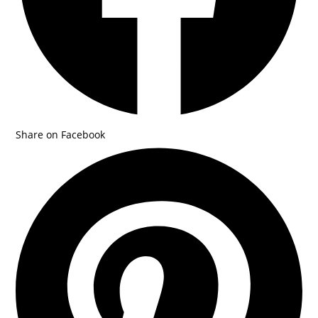
Share on Facebook
Opens
in
a
new
window