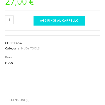
27,00
€
HUDY
AGGIUNGI AL CARRELLO
2,5MM
BALL
ALLEN
WRENCH
COD:
132545
LIMITED
Categoria:
HUDY TOOLS
EDITION
Brand:
quantità
HUDY
RECENSIONI (0)