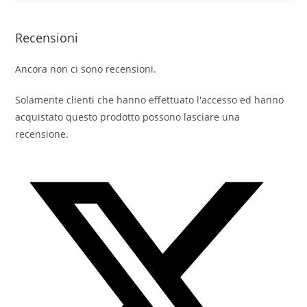
Recensioni
Ancora non ci sono recensioni.
Solamente clienti che hanno effettuato l'accesso ed hanno
acquistato questo prodotto possono lasciare una
recensione.
Opens
in
a
new
window