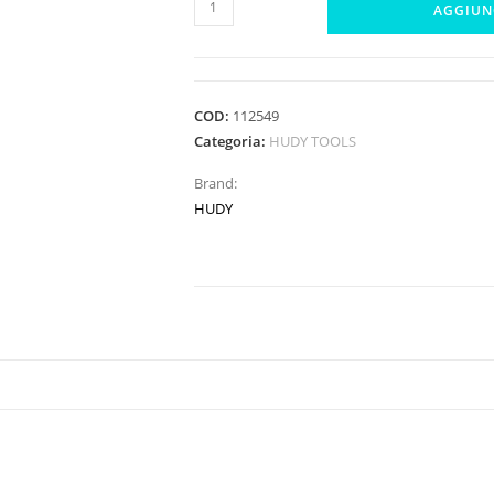
AGGIUN
2,5MM
ALLEN
WRENCH
PROFITOOL
COD:
112549
quantità
Categoria:
HUDY TOOLS
Brand:
HUDY