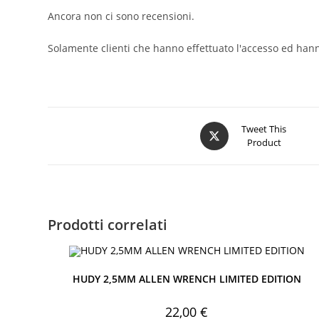
Ancora non ci sono recensioni.
Solamente clienti che hanno effettuato l'accesso ed han
Opens
Tweet This
Product
in
a
new
window
Prodotti correlati
HUDY 2,5MM ALLEN WRENCH LIMITED EDITION
22,00
€