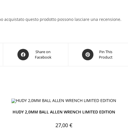
no acquistato questo prodotto possono lasciare una recensione.
Opens
Opens
Share on
Pin This
Facebook
Product
in
in
a
a
new
new
window
window
HUDY 2,0MM BALL ALLEN WRENCH LIMITED EDITION
27,00
€