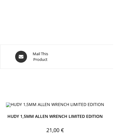
Opens
Mail This
Product
in
a
new
window
HUDY 1,5MM ALLEN WRENCH LIMITED EDITION
21,00
€