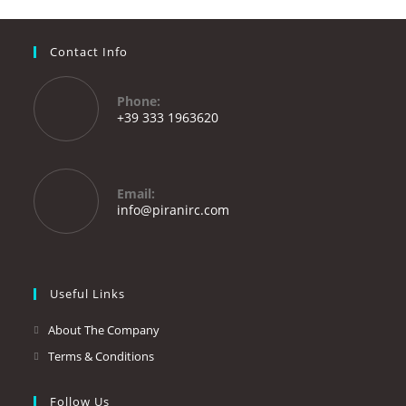
Contact Info
Phone:
+39 333 1963620
Opens
in
your
Email:
application
Opens
info@piranirc.com
in
your
application
Useful Links
About The Company
Terms & Conditions
Follow Us