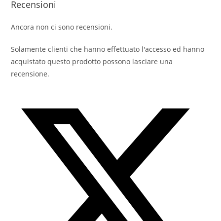
Recensioni
Ancora non ci sono recensioni.
Solamente clienti che hanno effettuato l'accesso ed hanno
acquistato questo prodotto possono lasciare una
recensione.
Opens
in
a
new
window