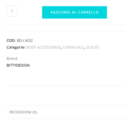
BITTYDESIGN
AGGIUNGI AL CARRELLO
LIQUID
MASK
1KG
quantità
COD:
BD-LM32
Categorie:
BODY ACCESSORIES
,
CHEMICALS
,
OUTLET
Brand:
BITTYDESIGN
RECENSIONI (0)