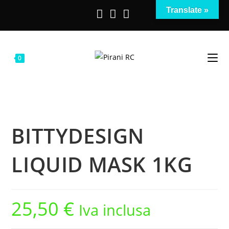
Salta
Translate »
al
contenuto
0
BITTYDESIGN
LIQUID MASK 1KG
25,50
€
Iva inclusa