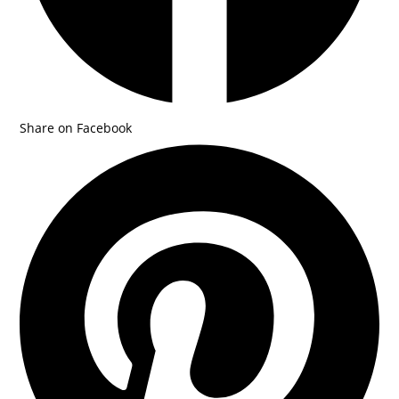
Share on Facebook
Opens
in
a
new
window