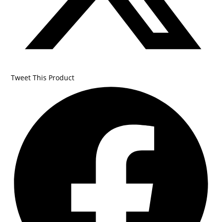
Tweet This Product
Opens
in
a
new
window