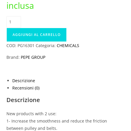
inclusa
era:
è:
15,00 €.
12,75 €.
PG
SILICON
OF
AGGIUNGI AL CARRELLO
GODS
COD:
PG16301
Categoria:
CHEMICALS
quantità
Brand:
PEPE GROUP
Descrizione
Recensioni (0)
Descrizione
New products with 2 use:
1- Increase the smoothness and reduce the friction
between pulley and belts.