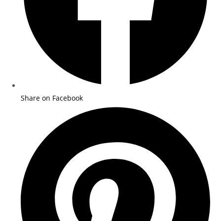
Share on Facebook
Opens
in
a
new
window