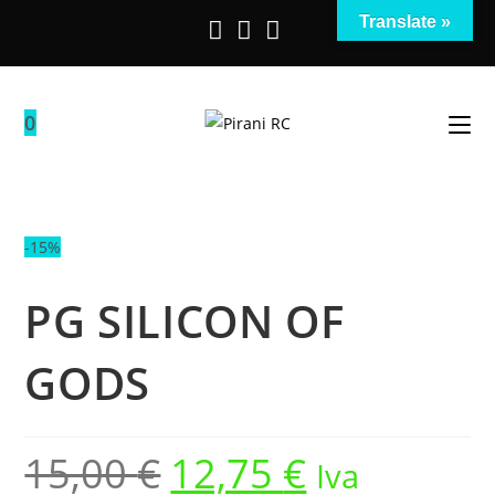
Salta
Translate »
al
contenuto
0
-15%
PG SILICON OF
GODS
15,00
€
12,75
€
Il
Il
Iva
prezzo
prezzo
originale
attuale