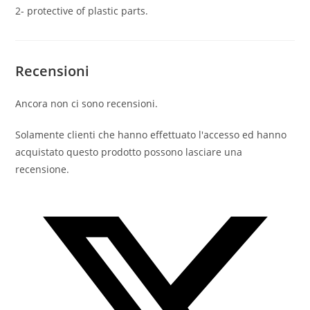
2- protective of plastic parts.
Recensioni
Ancora non ci sono recensioni.
Solamente clienti che hanno effettuato l'accesso ed hanno
acquistato questo prodotto possono lasciare una
recensione.
Opens
in
a
new
window