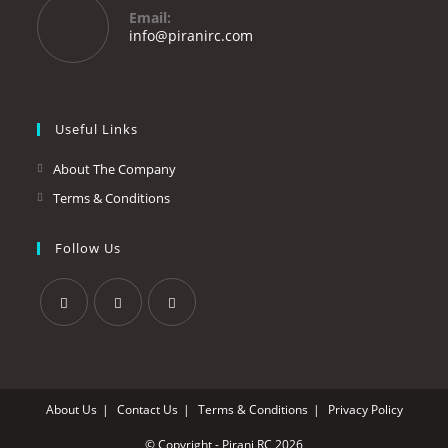
your
Email:
application
Opens
info@piranirc.com
in
your
application
Useful Links
About The Company
Terms & Conditions
Follow Us
Opens
Opens
Opens
in
in
in
a
a
a
About Us
Contact Us
Terms & Conditions
Privacy Policy
new
new
new
tab
tab
tab
© Copyright - Pirani RC 2026