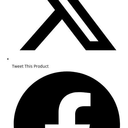
Tweet This Product
Opens
in
a
new
window