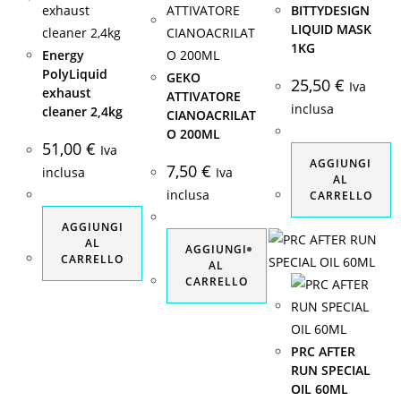
BITTYDESIGN
LIQUID MASK
1KG
Energy
PolyLiquid
GEKO
25,50
€
Iva
exhaust
ATTIVATORE
inclusa
cleaner 2,4kg
CIANOACRILAT
O 200ML
51,00
€
Iva
AGGIUNGI
7,50
€
inclusa
Iva
AL
inclusa
CARRELLO
AGGIUNGI
AL
AGGIUNGI
CARRELLO
AL
CARRELLO
PRC AFTER
RUN SPECIAL
OIL 60ML