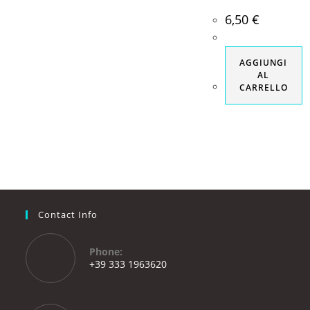
6,50
€
AGGIUNGI
AL
CARRELLO
Contact Info
Phone:
+39 333 1963620
Opens
in