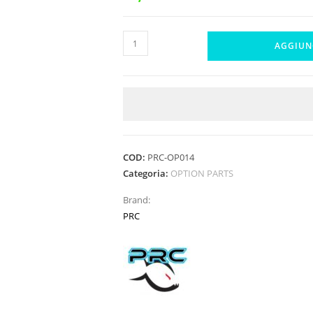
PRC
AGGIUN
20T
PINION
FOR
CAPRICORN/INFINITY/ARC
quantità
COD:
PRC-OP014
Categoria:
OPTION PARTS
Brand:
PRC