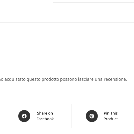
no acquistato questo prodotto possono lasciare una recensione.
Opens
Opens
Share on
Pin This
Facebook
Product
in
in
a
a
new
new