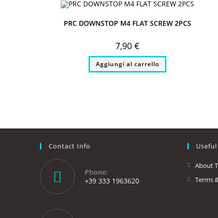
PRC DOWNSTOP M4 FLAT SCREW 2PCS
7,90
€
Aggiungi al carrello
Contact Info
Useful
About 
Phone:
Terms &
+39 333 1963620
Opens
in
your