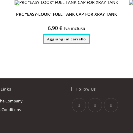
PRC “EASY-LOOK” FUEL TANK CAP FOR XRAY TANK
6,90
€
Iva inclusa
Aggiungi al carrello
 Links
Follow Us
The Company
 Conditions
Opens
Opens
Opens
in
in
in
a
a
a