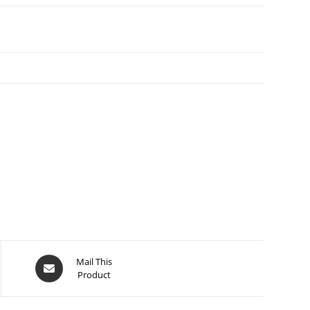
Opens
Mail This
Product
in
a
new