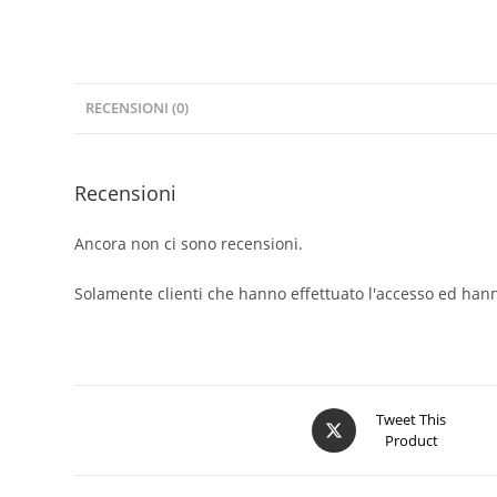
RECENSIONI (0)
Recensioni
Ancora non ci sono recensioni.
Solamente clienti che hanno effettuato l'accesso ed han
Opens
Tweet This
Product
in
a
new