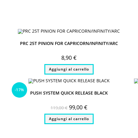
window
window
PRC 25T PINION FOR CAPRICORN/INFINITY/ARC
8,90
€
Aggiungi al carrello
-17%
PUSH SYSTEM QUICK RELEASE BLACK
Il
Il
99,00
€
119,00
€
prezzo
prezzo
originale
attuale
Aggiungi al carrello
era:
è:
119,00 €.
99,00 €.