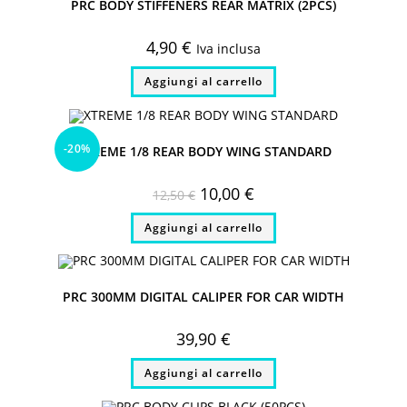
PRC BODY STIFFENERS REAR MATRIX (2PCS)
4,90
€
Iva inclusa
Aggiungi al carrello
-20%
XTREME 1/8 REAR BODY WING STANDARD
Il
Il
10,00
€
12,50
€
prezzo
prezzo
originale
attuale
Aggiungi al carrello
era:
è:
12,50 €.
10,00 €.
PRC 300MM DIGITAL CALIPER FOR CAR WIDTH
39,90
€
Aggiungi al carrello