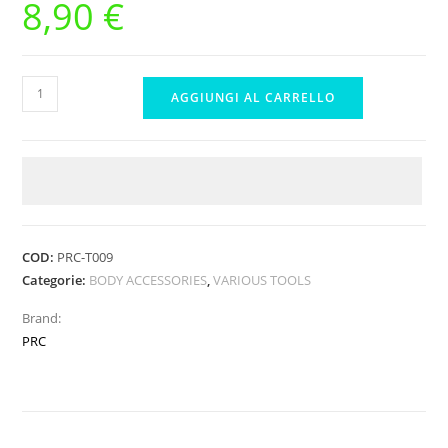
8,90
€
PRC
AGGIUNGI AL CARRELLO
1/8
BODY
CHECKER
quantità
COD:
PRC-T009
Categorie:
BODY ACCESSORIES
,
VARIOUS TOOLS
Brand:
PRC