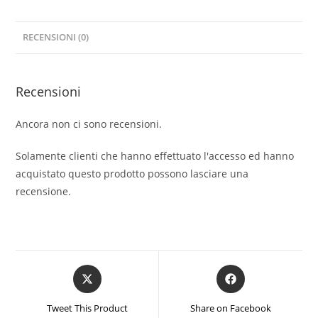
RECENSIONI (0)
Recensioni
Ancora non ci sono recensioni.
Solamente clienti che hanno effettuato l'accesso ed hanno
acquistato questo prodotto possono lasciare una
recensione.
Opens
Opens
in
in
a
a
Tweet This Product
Share on Facebook
new
new