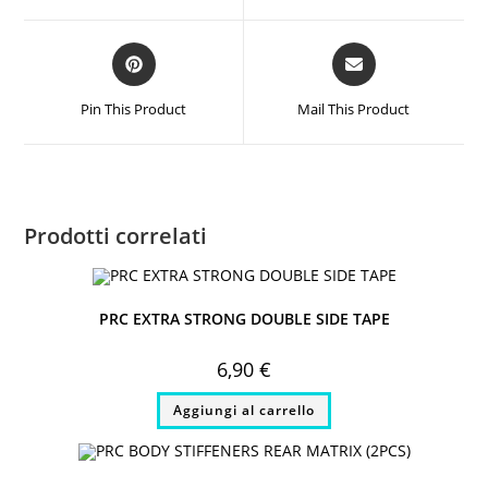
window
window
Opens
Opens
in
in
a
a
Pin This Product
Mail This Product
new
new
window
window
Prodotti correlati
PRC EXTRA STRONG DOUBLE SIDE TAPE
6,90
€
Aggiungi al carrello