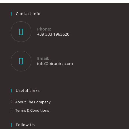
Contact Info
Phone:
+39 333 1963620
Opens
in
your
Email:
application
Opens
info@piranirc.com
in
your
application
Useful Links
About The Company
Terms & Conditions
Follow Us