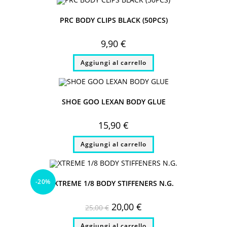
PRC BODY CLIPS BLACK (50PCS)
9,90
€
Aggiungi al carrello
SHOE GOO LEXAN BODY GLUE
15,90
€
Aggiungi al carrello
-20%
XTREME 1/8 BODY STIFFENERS N.G.
Il
Il
20,00
€
25,00
€
prezzo
prezzo
originale
attuale
Aggiungi al carrello
era:
è: