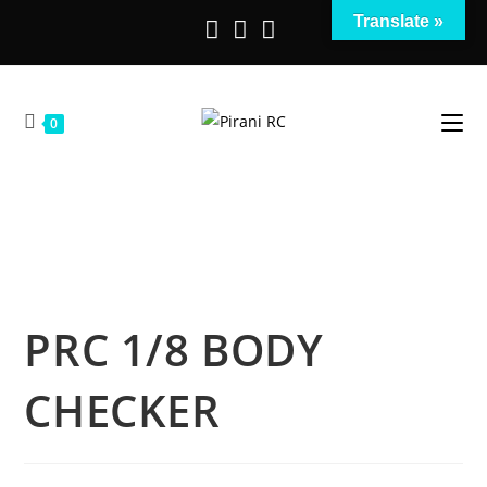
Salta
Translate »
al
contenuto
0
PRC 1/8 BODY
CHECKER