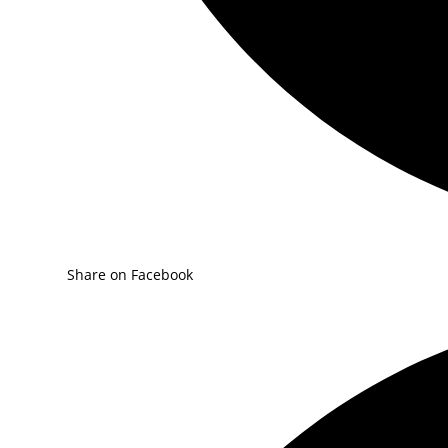
Share on Facebook
Opens
in
a
new
window