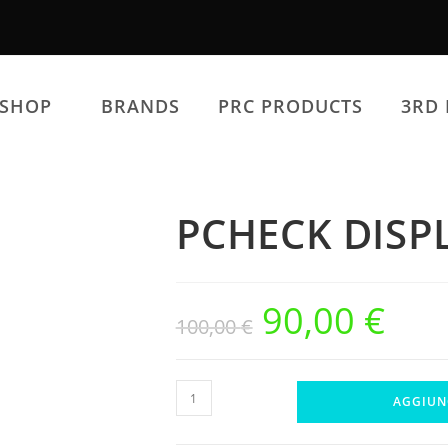
SHOP
BRANDS
PRC PRODUCTS
3RD 
PCHECK DISP
90,00
€
Il
Il
100,00
€
prezzo
prezzo
originale
attuale
era:
è:
100,00 €.
90,00 €.
PCHECK
AGGIUN
DISPLAY
REPLACE