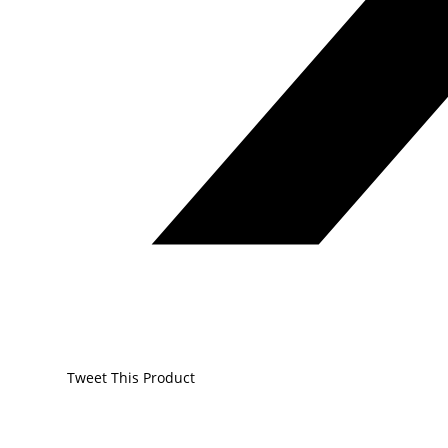
Tweet This Product
Opens
in