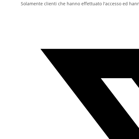
Solamente clienti che hanno effettuato l'accesso ed han
Opens
in
a
new
window