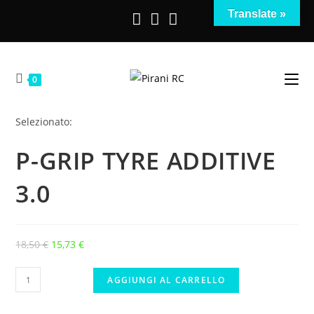
Salta
Translate »
al
contenuto
0
Selezionato:
P-GRIP TYRE ADDITIVE
3.0
Il
Il
18,50
€
15,73
€
prezzo
prezzo
P-
originale
attuale
AGGIUNGI AL CARRELLO
GRIP
era:
è:
TYRE
18,50 €.
15,73 €.