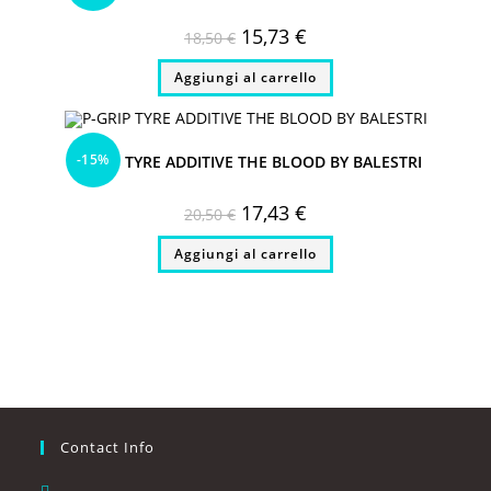
Il
Il
15,73
€
18,50
€
prezzo
prezzo
originale
attuale
Aggiungi al carrello
era:
è:
18,50 €.
15,73 €.
-15%
P-GRIP TYRE ADDITIVE THE BLOOD BY BALESTRI
Il
Il
17,43
€
20,50
€
prezzo
prezzo
originale
attuale
Aggiungi al carrello
era:
è:
20,50 €.
17,43 €.
Contact Info