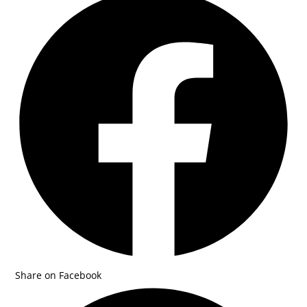
in
a
new
window
Share on Facebook
Opens