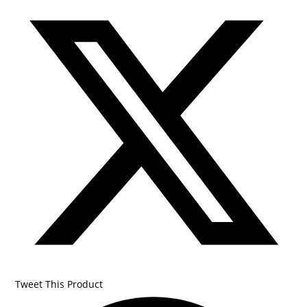
Opens
in
a
new
window
Tweet This Product
Opens