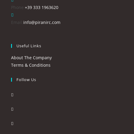
Opens
Phone:
+39 333 1963620
in
your
Opens
Email:
info@piranirc.com
application
in
your
application
Useful Links
About The Company
Terms & Conditions
Follow Us
Opens
in
Opens
a
in
new
Opens
a
tab
in
new