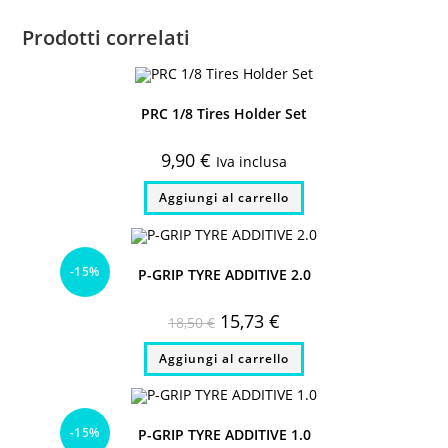
Prodotti correlati
PRC 1/8 Tires Holder Set
9,90
€
Iva inclusa
Aggiungi al carrello
-15%
P-GRIP TYRE ADDITIVE 2.0
Il
Il
15,73
€
18,50
€
prezzo
prezzo
originale
attuale
Aggiungi al carrello
era:
è:
18,50 €.
15,73 €.
-15%
P-GRIP TYRE ADDITIVE 1.0