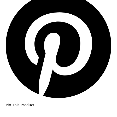
in
a
new
window
Pin This Product
Opens