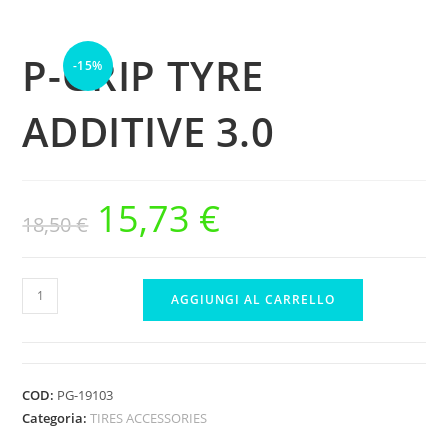
ADDITIVE
3.0
P-GRIP TYRE
-15%
quantità
ADDITIVE 3.0
15,73
€
Il
Il
18,50
€
prezzo
prezzo
originale
attuale
era:
è:
18,50 €.
15,73 €.
P-
AGGIUNGI AL CARRELLO
GRIP
TYRE
ADDITIVE
3.0
COD:
PG-19103
quantità
Categoria:
TIRES ACCESSORIES