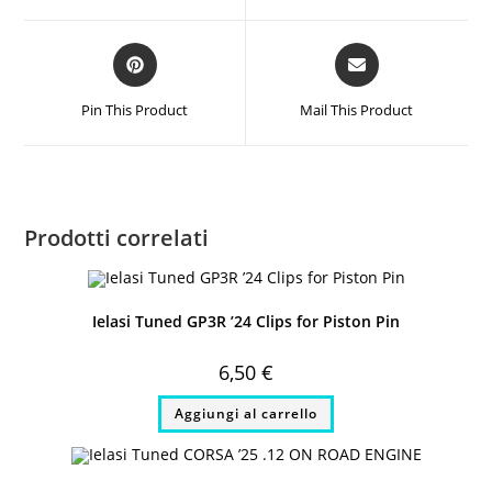
window
window
Opens
Opens
in
in
a
a
Pin This Product
Mail This Product
new
new
window
window
Prodotti correlati
Ielasi Tuned GP3R ’24 Clips for Piston Pin
6,50
€
Aggiungi al carrello