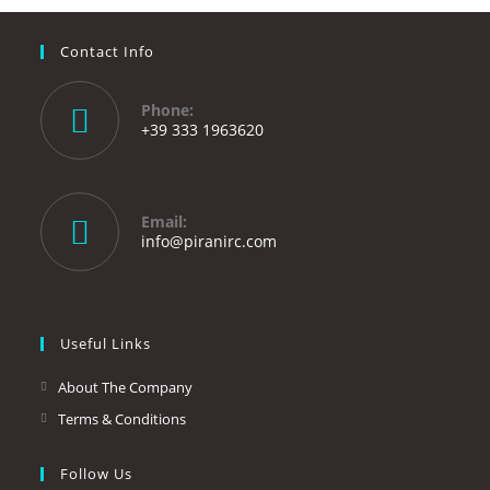
Contact Info
Phone:
+39 333 1963620
Opens
in
your
Email:
application
Opens
info@piranirc.com
in
your
application
Useful Links
About The Company
Terms & Conditions
Follow Us