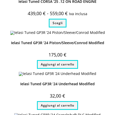
Ielasi Tuned CORSA ’25 .12 ON ROAD ENGINE
Fascia
439,00
€
-
559,00
€
Iva inclusa
di
prezzo:
Questo
Scegli
da
prodotto
439,00 €
ha
a
più
559,00 €
varianti.
Le
opzioni
Ielasi Tuned GP3R ’24 Piston/Sleeve/Conrod Modified
possono
essere
scelte
175,00
€
nella
pagina
del
Aggiungi al carrello
prodotto
Ielasi Tuned GP3R ’24 Underhead Modified
32,00
€
Aggiungi al carrello