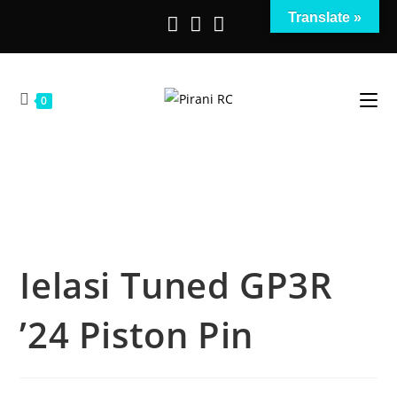
Salta
Translate »
al
contenuto
0
Ielasi Tuned GP3R
’24 Piston Pin