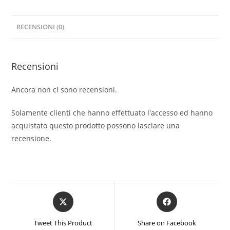
RECENSIONI (0)
Recensioni
Ancora non ci sono recensioni.
Solamente clienti che hanno effettuato l'accesso ed hanno
acquistato questo prodotto possono lasciare una
recensione.
Opens
Opens
in
in
a
a
Tweet This Product
Share on Facebook
new
new