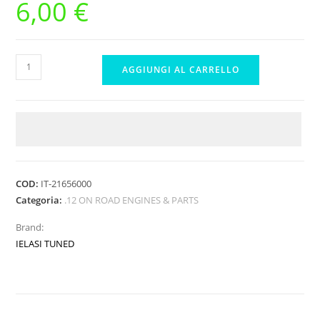
6,00
€
Ielasi
AGGIUNGI AL CARRELLO
Tuned
GP3R
'24
Piston
Pin
quantità
COD:
IT-21656000
Categoria:
.12 ON ROAD ENGINES & PARTS
Brand:
IELASI TUNED