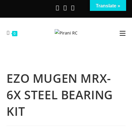
Salta
Translate »
al
contenuto
0
EZO MUGEN MRX-
6X STEEL BEARING
KIT