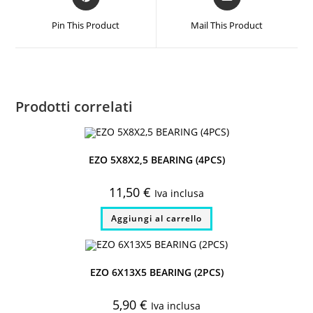
in
in
a
a
Pin This Product
Mail This Product
new
new
window
window
Prodotti correlati
EZO 5X8X2,5 BEARING (4PCS)
11,50
€
Iva inclusa
Aggiungi al carrello
EZO 6X13X5 BEARING (2PCS)
5,90
€
Iva inclusa