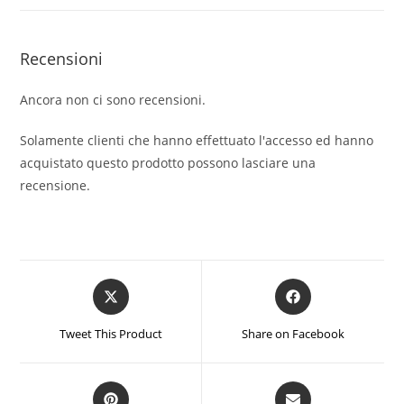
Recensioni
Ancora non ci sono recensioni.
Solamente clienti che hanno effettuato l'accesso ed hanno
acquistato questo prodotto possono lasciare una
recensione.
Opens
Opens
in
in
a
a
Tweet This Product
Share on Facebook
new
new
window
window
Opens
Opens