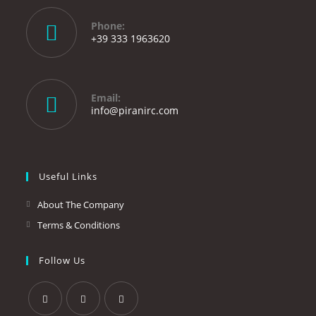
Phone:
+39 333 1963620
Opens
in
your
Email:
application
Opens
info@piranirc.com
in
your
application
Useful Links
About The Company
Terms & Conditions
Follow Us