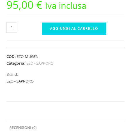
95,00
€
Iva inclusa
EZO
AGGIUNGI AL CARRELLO
MUGEN
MRX-
6X
STEEL
COD:
EZO-MUGEN
BEARING
Categoria:
EZO - SAPPORO
KIT
Brand:
quantità
EZO - SAPPORO
RECENSIONI (0)