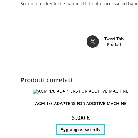
Solamente clienti che hanno effettuato l'accesso ed han
Opens
Tweet This
Product
in
a
new
window
Prodotti correlati
AGM 1/8 ADAPTERS FOR ADDITIVE MACHINE
69,00
€
Aggiungi al carrello