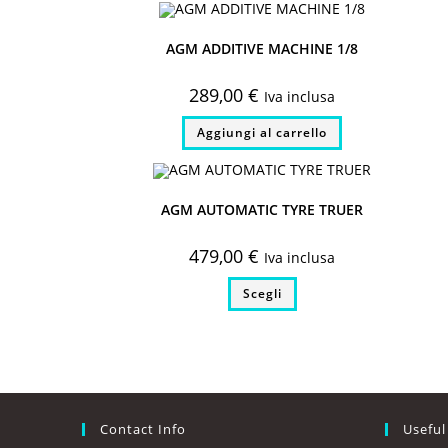
AGM ADDITIVE MACHINE 1/8
289,00
€
Iva inclusa
Aggiungi al carrello
AGM AUTOMATIC TYRE TRUER
479,00
€
Iva inclusa
Questo
Scegli
prodotto
ha
più
varianti.
Le
opzioni
possono
essere
scelte
nella
Contact Info
Useful
pagina