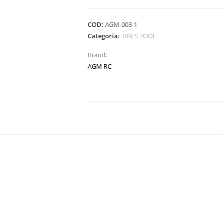
1/10
ADAPTOR
COD:
AGM-003-1
quantità
Categoria:
TIRES TOOL
Brand:
AGM RC